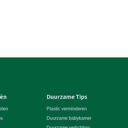
eën
Duurzame Tips
elen
Plastic verminderen
ps
Duurzame babykamer
Duurzame verlichting