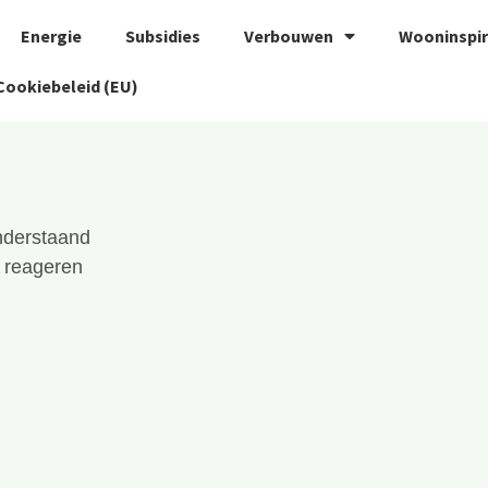
Energie
Subsidies
Verbouwen
Wooninspir
Cookiebeleid (EU)
nderstaand
j reageren