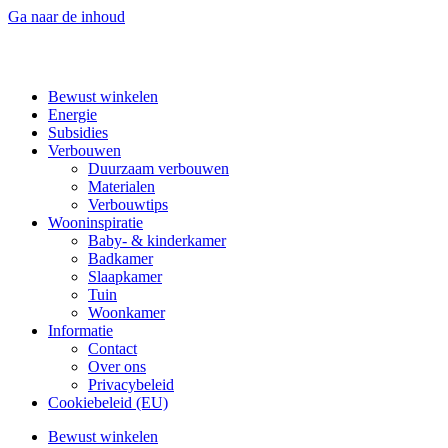
Ga naar de inhoud
Bewust winkelen
Energie
Subsidies
Verbouwen
Duurzaam verbouwen
Materialen
Verbouwtips
Wooninspiratie
Baby- & kinderkamer
Badkamer
Slaapkamer
Tuin
Woonkamer
Informatie
Contact
Over ons
Privacybeleid
Cookiebeleid (EU)
Bewust winkelen