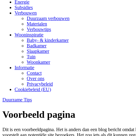
Energie
Subsidies
Verbouwen
Duurzaam verbouwen
Materialen
Verbouwtips
Wooninspiratie
Baby- & kinderkamer
Badkamer
Slaapkamer
Tuin
Woonkamer
Informatie
Contact
Over ons
Privacybeleid
Cookiebeleid (EU)
Duurzame Tips
Voorbeeld pagina
Dit is een voorbeeldpagina. Het is anders dan een blog bericht omdat h
voorstelt aan potentiële site bezoekers. Het zou iets als dit kunnen ze