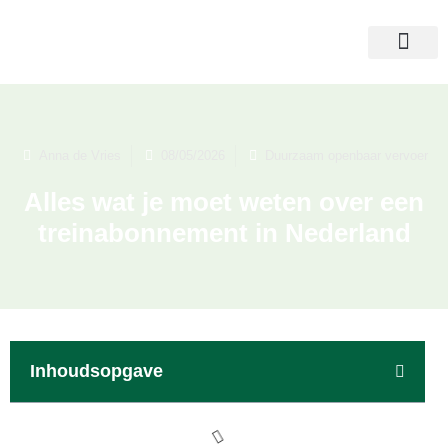
Anna de Vries
08/05/2026
Duurzaam openbaar vervoer
Alles wat je moet weten over een
treinabonnement in Nederland
Inhoudsopgave