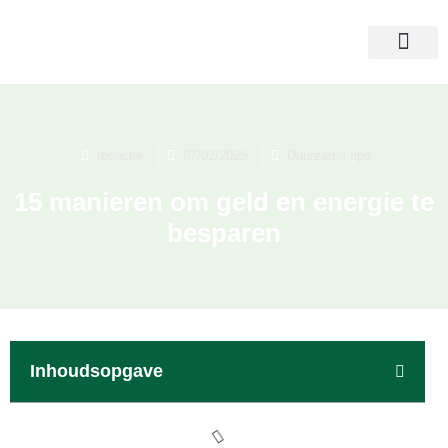
redactie
07/02/2025
Duurzame tips
15 manieren om geld en energie te
besparen
Inhoudsopgave