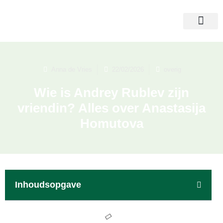
Anna de Vries
22/02/2026
overig
Wie is Andrey Rublev zijn
vriendin? Alles over Anastasija
Homutova
Inhoudsopgave