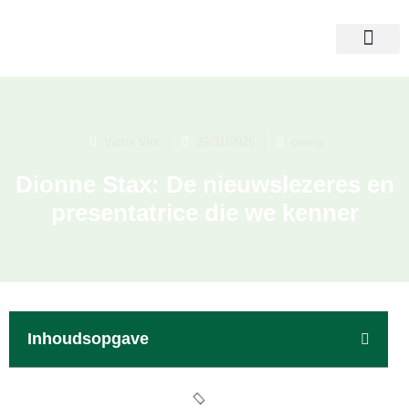
Victor Vlot
29/01/2025
overig
Dionne Stax: De nieuwslezeres en
presentatrice die we kenner
Inhoudsopgave