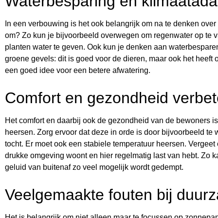
Waterbesparing en klimaatada
In een verbouwing is het ook belangrijk om na te denken over
om? Zo kun je bijvoorbeeld overwegen om regenwater op te va
planten water te geven. Ook kun je denken aan waterbesparen
groene gevels: dit is goed voor de dieren, maar ook het heeft
een goed idee voor een betere afwatering.
Comfort en gezondheid verbet
Het comfort en daarbij ook de gezondheid van de bewoners is 
heersen. Zorg ervoor dat deze in orde is door bijvoorbeeld te w
tocht. Er moet ook een stabiele temperatuur heersen. Vergeet o
drukke omgeving woont en hier regelmatig last van hebt. Zo kan
geluid van buitenaf zo veel mogelijk wordt gedempt.
Veelgemaakte fouten bij duu
Het is belangrijk om niet alleen maar te focussen op zonnep