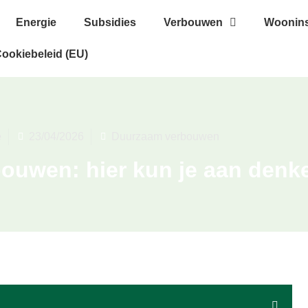
Energie
Subsidies
Verbouwen
Woonins
ookiebeleid (EU)
e
23/04/2026
Duurzaam verbouwen
ouwen: hier kun je aan denk