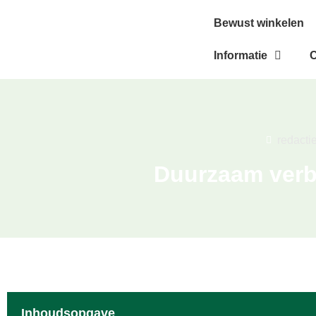
Bewust winkelen
Informatie
C
redacti
Duurzaam verb
Inhoudsopgave