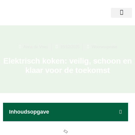
Anna de Vries
15/12/2025
Wooninspiratie
Elektrisch koken: veilig, schoon en
klaar voor de toekomst
Inhoudsopgave