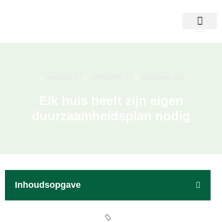
redactie
25/06/2025
Duurzame tips
Elk huis heeft zijn eigen
duurzaamheidsplan nodig
Inhoudsopgave