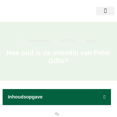
Anna de Vries
10/01/2026
overig
Hoe oud is de vriendin van Peter
Gillis?
Inhoudsopgave