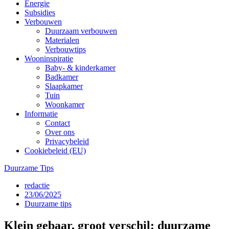
Energie
Subsidies
Verbouwen
Duurzaam verbouwen
Materialen
Verbouwtips
Wooninspiratie
Baby- & kinderkamer
Badkamer
Slaapkamer
Tuin
Woonkamer
Informatie
Contact
Over ons
Privacybeleid
Cookiebeleid (EU)
Duurzame Tips
redactie
23/06/2025
Duurzame tips
Klein gebaar, groot verschil: duurzame