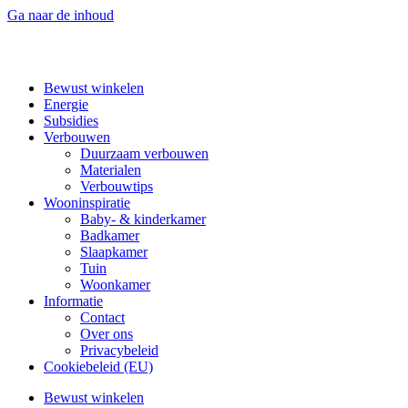
Ga naar de inhoud
Bewust winkelen
Energie
Subsidies
Verbouwen
Duurzaam verbouwen
Materialen
Verbouwtips
Wooninspiratie
Baby- & kinderkamer
Badkamer
Slaapkamer
Tuin
Woonkamer
Informatie
Contact
Over ons
Privacybeleid
Cookiebeleid (EU)
Bewust winkelen