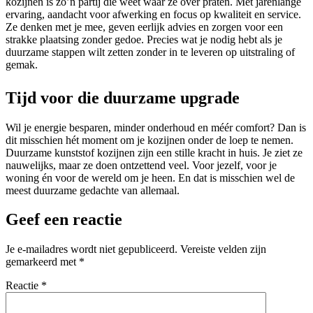
kozijnen is zo’n partij die weet waar ze over praten. Met jarenlange
ervaring, aandacht voor afwerking en focus op kwaliteit en service.
Ze denken met je mee, geven eerlijk advies en zorgen voor een
strakke plaatsing zonder gedoe. Precies wat je nodig hebt als je
duurzame stappen wilt zetten zonder in te leveren op uitstraling of
gemak.
Tijd voor die duurzame upgrade
Wil je energie besparen, minder onderhoud en méér comfort? Dan is
dit misschien hét moment om je kozijnen onder de loep te nemen.
Duurzame kunststof kozijnen zijn een stille kracht in huis. Je ziet ze
nauwelijks, maar ze doen ontzettend veel. Voor jezelf, voor je
woning én voor de wereld om je heen. En dat is misschien wel de
meest duurzame gedachte van allemaal.
Geef een reactie
Je e-mailadres wordt niet gepubliceerd.
Vereiste velden zijn
gemarkeerd met
*
Reactie
*