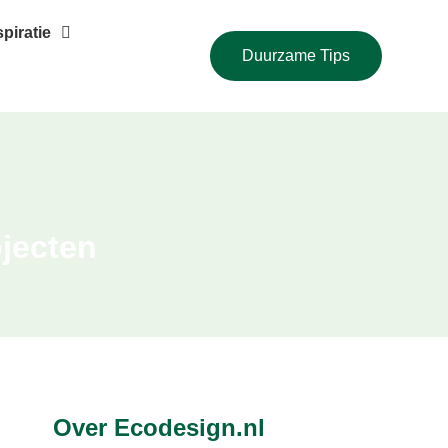
piratie
Duurzame Tips
jecten
Over Ecodesign.nl