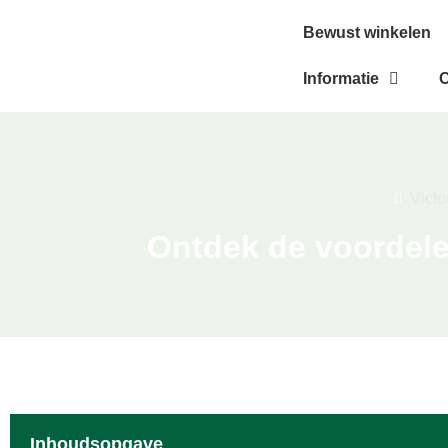
Bewust winkelen
Informatie
C
Victo
Ontdek de voordele
Inhoudsopgave