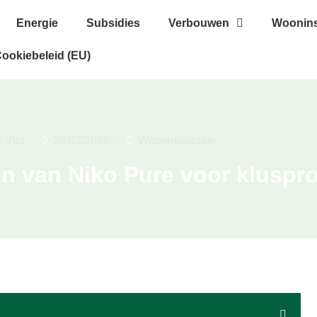
Energie
Subsidies
Verbouwen
Woonins
ookiebeleid (EU)
r Vlot
28/03/2025
Wooninspiratie
n van Niko Pure voor kluspro