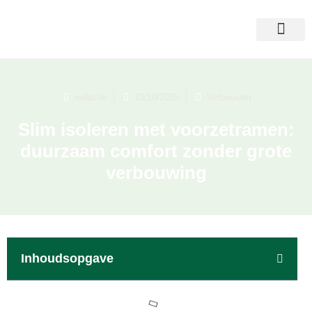
redactie
10/10/2025
Verbouwen
Slim isoleren met voorzetramen:
duurzaam comfort zonder grote
verbouwing
Inhoudsopgave