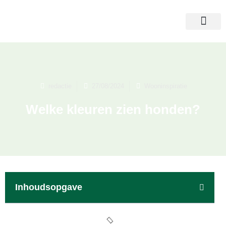
redactie
27/08/2024
Wooninspiratie
Welke kleuren zien honden?
Inhoudsopgave