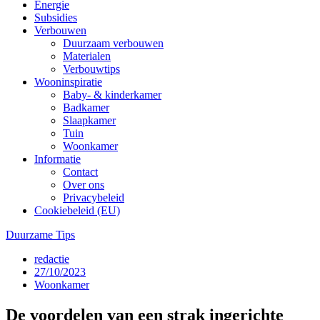
Energie
Subsidies
Verbouwen
Duurzaam verbouwen
Materialen
Verbouwtips
Wooninspiratie
Baby- & kinderkamer
Badkamer
Slaapkamer
Tuin
Woonkamer
Informatie
Contact
Over ons
Privacybeleid
Cookiebeleid (EU)
Duurzame Tips
redactie
27/10/2023
Woonkamer
De voordelen van een strak ingerichte