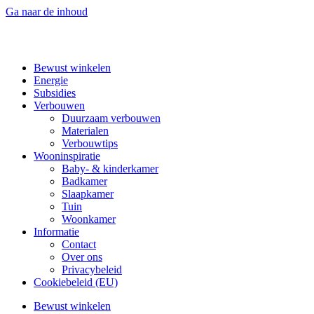
Ga naar de inhoud
Bewust winkelen
Energie
Subsidies
Verbouwen
Duurzaam verbouwen
Materialen
Verbouwtips
Wooninspiratie
Baby- & kinderkamer
Badkamer
Slaapkamer
Tuin
Woonkamer
Informatie
Contact
Over ons
Privacybeleid
Cookiebeleid (EU)
Bewust winkelen