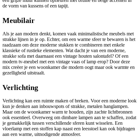
een grijze muur kunnen opfleuren met bruine en beige accenten in
de vorm van kussens of een tapijt.
Meubilair
Als je aan modern denkt, komen vaak minimalistische meubels met
strakke lijnen in je op. Echter, om een warme sfeer te bewaren is het
raadzaam om deze moderne stukken te combineren met enkele
klassieke of rustieke elementen. Wat dacht je van een moderne,
strakke sofa met daarnaast een vintage houten salontafel? Of een
modern tv-meubel met een vintage vaas of lamp erop? Door deze
mix creëer je een woonkamer die modern oogt maar ook warmte en
gezelligheid uitstraalt.
Verlichting
Verlichting kan een ruimte maken of breken. Voor een moderne look
kun je denken aan inbouwspots of strakke, metalen hanglampen.
Maar om de woonkamer warm te houden, zijn zachte lichtbronnen
ook essentieel. Overweeg om dimbare lampen aan te schaffen, zodat
je gemakkelijk tussen verschillende sferen kunt wisselen. Een
vloerlamp met een stoffen kap naast een leesstoel kan ook bijdragen
aan een warme, uitnodigende atmosfeer.