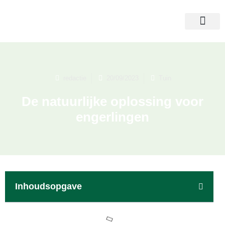
redactie
20/09/2023
Tuin
De natuurlijke oplossing voor
engerlingen
Inhoudsopgave