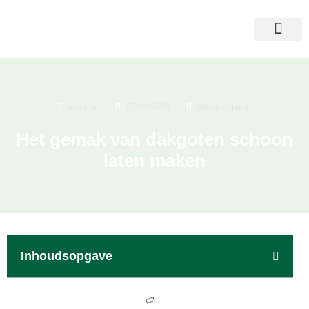
redactie
27/11/2023
Wooninspiratie
Het gemak van dakgoten schoon
laten maken
Inhoudsopgave