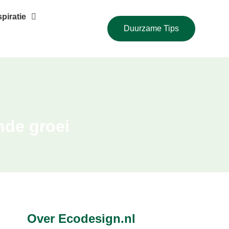
piratie
Duurzame Tips
nde groei
Over Ecodesign.nl