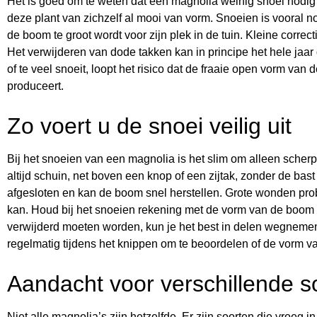
Het is goed om te weten dat een magnolia weinig snoei nodig 
deze plant van zichzelf al mooi van vorm. Snoeien is vooral nod
de boom te groot wordt voor zijn plek in de tuin. Kleine correc
Het verwijderen van dode takken kan in principe het hele jaar
of te veel snoeit, loopt het risico dat de fraaie open vorm va
produceert.
Zo voert u de snoei veilig uit
Bij het snoeien van een magnolia is het slim om alleen scher
altijd schuin, net boven een knop of een zijtak, zonder de b
afgesloten en kan de boom snel herstellen. Grote wonden prob
kan. Houd bij het snoeien rekening met de vorm van de boom en w
verwijderd moeten worden, kun je het best in delen wegnemen.
regelmatig tijdens het knippen om te beoordelen of de vorm va
Aandacht voor verschillende s
Niet alle magnolia’s zijn hetzelfde. Er zijn soorten die vroeg 