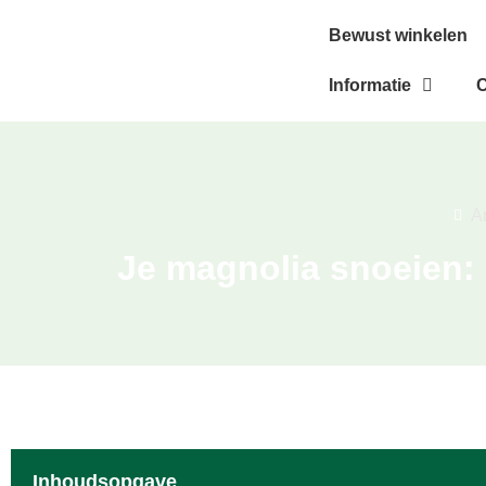
Bewust winkelen
Informatie
C
A
Je magnolia snoeien:
Inhoudsopgave