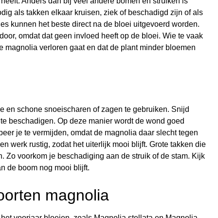
heeft. Anders dan bij veel andere bomen en struiken is
ig als takken elkaar kruisen, ziek of beschadigd zijn of als
ties kunnen het beste direct na de bloei uitgevoerd worden.
 door, omdat dat geen invloed heeft op de bloei. Wie te vaak
n de magnolia verloren gaat en dat de plant minder bloemen
pe en schone snoeischaren of zagen te gebruiken. Snijd
ast te beschadigen. Op deze manier wordt de wond goed
eer je te vermijden, omdat de magnolia daar slecht tegen
erk rustig, zodat het uiterlijk mooi blijft. Grote takken die
 Zo voorkom je beschadiging aan de struik of de stam. Kijk
n de boom nog mooi blijft.
oorten magnolia
in het voorjaar bloeien, zoals Magnolia stellata en Magnolia