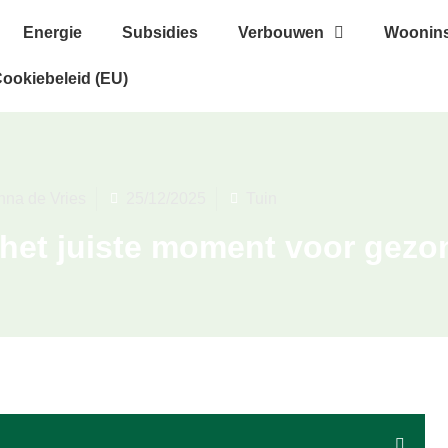
Energie
Subsidies
Verbouwen
Woonins
ookiebeleid (EU)
nna de Vries
25/12/2025
Tuin
 het juiste moment voor gezo