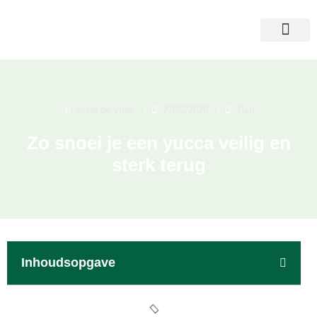
Anna de Vries
27/02/2026
Tuin
Zo snoei je een yucca veilig en
sterk terug
Inhoudsopgave